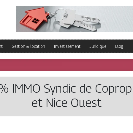
nt
Gestion & location
Investissement
Juridique
Blog
 IMMO Syndic de Copropr
et Nice Ouest