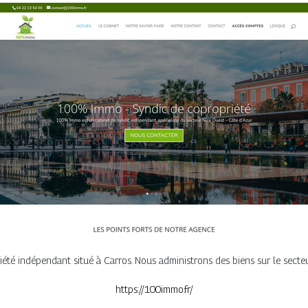
té indépendant situé à Carros. Nous administrons des biens sur le secte
https://100immo.fr/