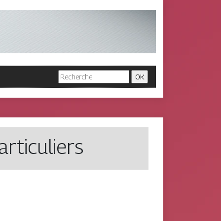
­ticu­liers